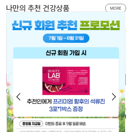
나만의 추천 건강상품
MORE
인트1
HLG_약사가 연구개발한 혈당
HLG_큐 부스터 56정*1박스
4박
혈압 혈행케어 써큐원 액티브
정회원 20% 할인
정회원 20% 할인
6개월(60정*6박스)
200원
소비회원가
203,700원
소비회원가
122,50
600원
정회원가
163,000원
정회원가
98,00