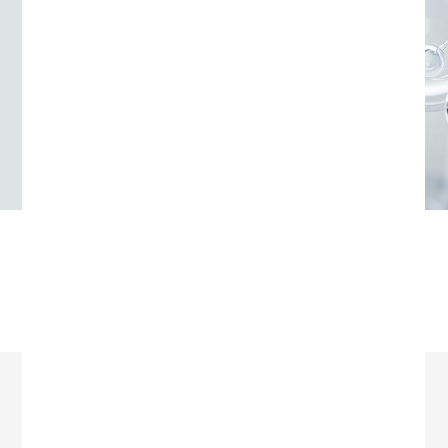
HL GLOBAL
소개
INNOVATION PARK
NEW
PRODUCTS
이 달의 신제품!