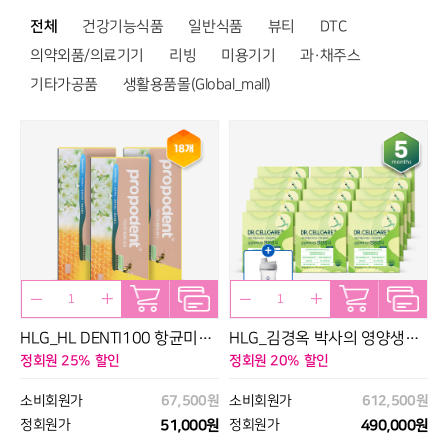
전체
건강기능식품
일반식품
뷰티
DTC
의약외품/의료기기
리빙
미용기기
과·채주스
기타가공품
생활용품몰(Global_mall)
_
HLG_HL DENTI100 항균미세
HLG_김경옥 박사의 영양생식
3
모6개입*3세트(18개입)
5개월(10포*15박스)+전용 쉐
정회원 25% 할인
정회원 20% 할인
정
이커 1개 증정
0원
소비회원가
67,500원
소비회원가
612,500원
0원
정회원가
51,000원
정회원가
490,000원