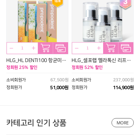
_
HLG_HL DENTI100 항균미세
HLG_셀포랩 멜라톡신 리프팅
3
모6개입*3세트(18개입)
앰플 30ml*3병
정회원 25% 할인
정회원 52% 할인
정
0원
소비회원가
67,500원
소비회원가
237,000원
0원
정회원가
51,000원
정회원가
114,900원
카테고리 인기 상품
MORE